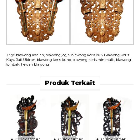
Tags:
blawong adalah
,
blawong jogja
,
blawong keris isi 3
,
Blawong Keris
Kayu Jati Ukiran
,
blawong keris kuno
,
blawong keris minimalis
,
blawong
tombak
,
hewan blawong
Produk Terkait
B
U
P
R
Quick Order
Quick Order
Quick Order