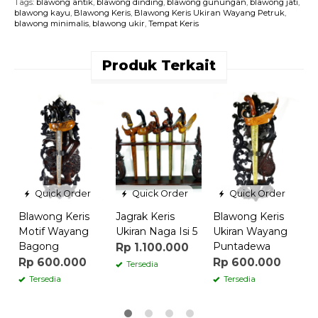
Tags:
blawong antik
,
blawong dinding
,
blawong gunungan
,
blawong jati
,
blawong kayu
,
Blawong Keris
,
Blawong Keris Ukiran Wayang Petruk
,
blawong minimalis
,
blawong ukir
,
Tempat Keris
Produk Terkait
B
P
D
R
Quick Order
Quick Order
Quick Order
Blawong Keris
Jagrak Keris
Blawong Keris
Motif Wayang
Ukiran Naga Isi 5
Ukiran Wayang
Bagong
Puntadewa
Rp 1.100.000
Rp 600.000
Rp 600.000
Tersedia
Tersedia
Tersedia