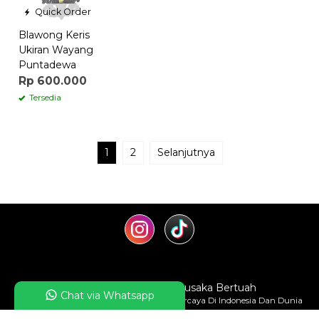
Quick Order
Blawong Keris
Ukiran Wayang
Puntadewa
Rp 600.000
Tersedia
1
2
Selanjutnya
Kerajaan Keris
- Keris Pusaka Bertuah
Chat via Whatsapp
Kerajaan Keris Paguyuban Tosan Aji Terpercaya Di Indonesia Dan Dunia