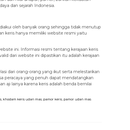
aya dan sejarah Indonesia.
n diakui oleh banyak orang sehingga tidak menutup
 keris hanya memiliki website resmi yaitu
bsite ini. Informasi resmi tentang kerajaan keris
id dari website ini dipastikan itu adalah kerajaan
asi dari orang-orang yang ikut serta melestarikan
 rasa peracaya yang penuh dapat mendatangkan
 aji lainya karena keris adalah benda bernilai
s
,
khodam keris udan mas
,
pamor keris
,
pamor udan mas
Quick 