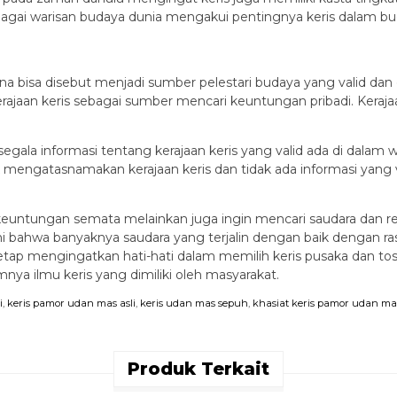
gai warisan budaya dunia mengakui pentingnya keris dalam bud
rena bisa disebut menjadi sumber pelestari budaya yang valid da
an keris sebagai sumber mencari keuntungan pribadi. Kerajaan
gala informasi tentang kerajaan keris yang valid ada di dalam we
 mengatasnamakan kerajaan keris dan tidak ada informasi yang val
 keuntungan semata melainkan juga ingin mencari saudara dan rel
ini bahwa banyaknya saudara yang terjalin dengan baik dengan
tap mengingatkan hati-hati dalam memilih keris pusaka dan tosan
a ilmu keris yang dimiliki oleh masyarakat.
i
,
keris pamor udan mas asli
,
keris udan mas sepuh
,
khasiat keris pamor udan ma
Produk Terkait