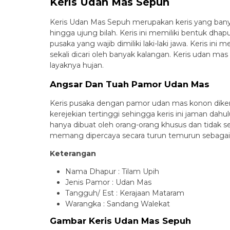
Keris Udan Mas Sepuh
Keris Udan Mas Sepuh merupakan keris yang banyak d
hingga ujung bilah. Keris ini memiliki bentuk dha
pusaka yang wajib dimiliki laki-laki jawa. Keris i
sekali dicari oleh banyak kalangan. Keris udan ma
layaknya hujan.
Angsar Dan Tuah Pamor Udan Mas
Keris pusaka dengan pamor udan mas konon diken
kerejekian tertinggi sehingga keris ini jaman dah
hanya dibuat oleh orang-orang khusus dan tidak 
memang dipercaya secara turun temurun sebagai
Keterangan
Nama Dhapur : Tilam Upih
Jenis Pamor : Udan Mas
Tangguh/ Est : Kerajaan Mataram
Warangka : Sandang Walekat
Gambar Keris Udan Mas Sepuh