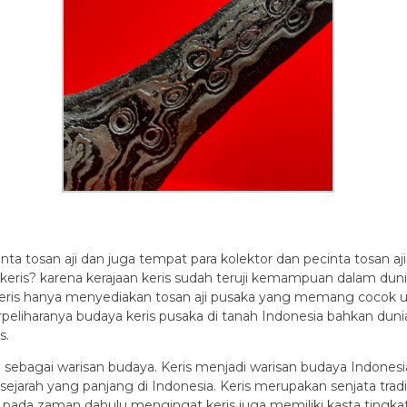
nta tosan aji dan juga tempat para kolektor dan pecinta tosan aj
an keris? karena kerajaan keris sudah teruji kemampuan dalam dun
 keris hanya menyediakan tosan aji pusaka yang memang cocok un
terpeliharanya budaya keris pusaka di tanah Indonesia bahkan 
s.
sebagai warisan budaya. Keris menjadi warisan budaya Indonesi
ejarah yang panjang di Indonesia. Keris merupakan senjata tradis
a pada zaman dahulu mengingat keris juga memiliki kasta tingkat