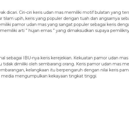
icari. Ciri-ciri keris udan mas memiliki motif bulatan yang ters
pur tilam upih, keris yang populer dengan tuah dan angsarnya seb
ni memiliki pamor udan mas yang sangat populer sebagai keris den
s memiliki arti ” hujan emas ” yang dimaksudkan supaya pemilikn
al sebagai IBU-nya keris kerejekian. Kekuatan pamor udan ma
ulu tidak dimiliki oleh sembarang orang. Keris pamor udan mas 
sembarangan, kelangkaan itu berpengaruh dengan nilai keris pa
 media mengumpulkan kekayaan tingkat tinggi.