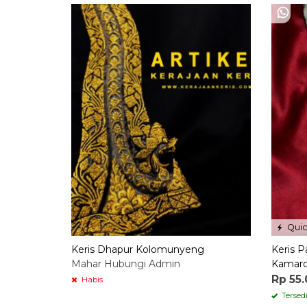
Quic
Keris Dhapur Kolomunyeng
Keris 
Mahar Hubungi Admin
Kamar
Rp 55
Habis
Tersed