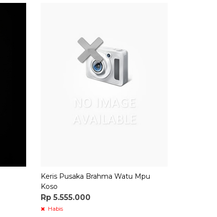
Keris Pa
Rp 5.500
Tersedia
/
Keris Pusaka Brahma Watu Mpu
Koso
Rp 5.555.000
Habis