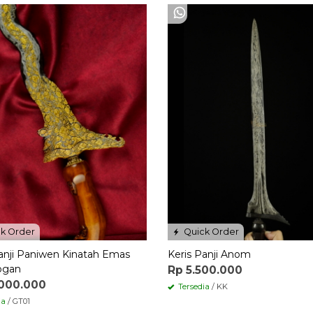
k Order
Quick Order
Panji Paniwen Kinatah Emas
Keris Panji Anom
ogan
Rp 5.500.000
.000.000
Tersedia
/ KK
ia
/ GT01