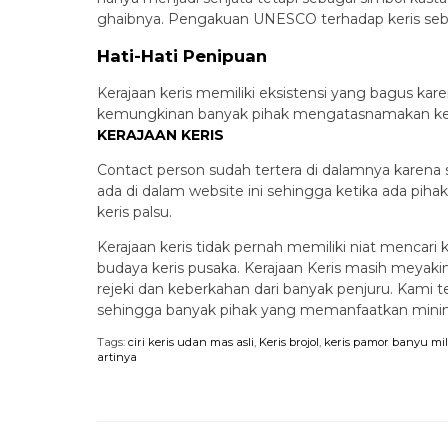
ghaibnya. Pengakuan UNESCO terhadap keris seba
Hati-Hati Penipuan
Kerajaan keris memiliki eksistensi yang bagus ka
kemungkinan banyak pihak mengatasnamakan keraja
KERAJAAN KERIS
Contact person sudah tertera di dalamnya karena se
ada di dalam website ini sehingga ketika ada pihak
keris palsu.
Kerajaan keris tidak pernah memiliki niat mencari
budaya keris pusaka. Kerajaan Keris masih meyak
rejeki dan keberkahan dari banyak penjuru. Kami te
sehingga banyak pihak yang memanfaatkan minimny
Tags:
ciri keris udan mas asli
,
Keris brojol
,
keris pamor banyu mil
artinya