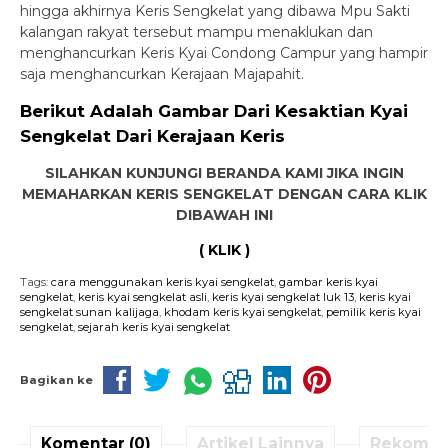
hingga akhirnya Keris Sengkelat yang dibawa Mpu Sakti
kalangan rakyat tersebut mampu menaklukan dan
menghancurkan Keris Kyai Condong Campur yang hampir
saja menghancurkan Kerajaan Majapahit.
Berikut Adalah Gambar Dari Kesaktian Kyai
Sengkelat Dari Kerajaan Keris
SILAHKAN KUNJUNGI BERANDA KAMI JIKA INGIN
MEMAHARKAN KERIS SENGKELAT DENGAN CARA KLIK
DIBAWAH INI
( KLIK )
Tags:
cara menggunakan keris kyai sengkelat
,
gambar keris kyai
sengkelat
,
keris kyai sengkelat asli
,
keris kyai sengkelat luk 13
,
keris kyai
sengkelat sunan kalijaga
,
khodam keris kyai sengkelat
,
pemilik keris kyai
sengkelat
,
sejarah keris kyai sengkelat
Bagikan ke
Komentar (0)
Artikel Lainnya
Rekomen