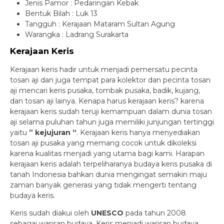
Jenis Pamor : Pedaringan Kebak
Bentuk Bilah : Luk 13
Tangguh : Kerajaan Mataram Sultan Agung
Warangka : Ladrang Surakarta
Kerajaan Keris
Kerajaan keris hadir untuk menjadi pemersatu pecinta
tosan aji dan juga tempat para kolektor dan pecinta tosan
aji mencari keris pusaka, tombak pusaka, badik, kujang,
dan tosan aji lainya. Kenapa harus kerajaan keris? karena
kerajaan keris sudah teruji kemampuan dalam dunia tosan
aji selama puluhan tahun juga memiliki junjungan tertinggi
yaitu
” kejujuran “
. Kerajaan keris hanya menyediakan
tosan aji pusaka yang memang cocok untuk dikoleksi
karena kualitas menjadi yang utama bagi kami. Harapan
kerajaan keris adalah terpeliharanya budaya keris pusaka di
tanah Indonesia bahkan dunia mengingat semakin maju
zaman banyak generasi yang tidak mengerti tentang
budaya keris.
Keris sudah diakui oleh
UNESCO
pada tahun 2008
sebagai warisan budaya. Keris menjadi warisan budaya