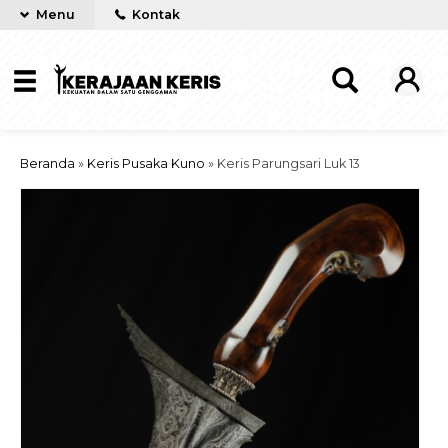
Menu
Kontak
Beranda
»
Keris Pusaka Kuno
»
Keris Parungsari Luk 13