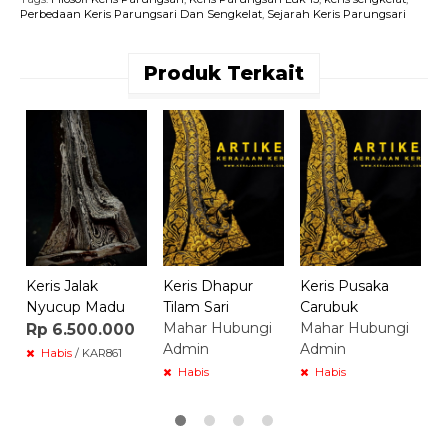
Perbedaan Keris Parungsari Dan Sengkelat
,
Sejarah Keris Parungsari
Produk Terkait
K
U
M
A
Keris Jalak
Keris Dhapur
Keris Pusaka
Nyucup Madu
Tilam Sari
Carubuk
Mahar Hubungi
Mahar Hubungi
Rp 6.500.000
Admin
Admin
Habis
/ KAR861
Habis
Habis