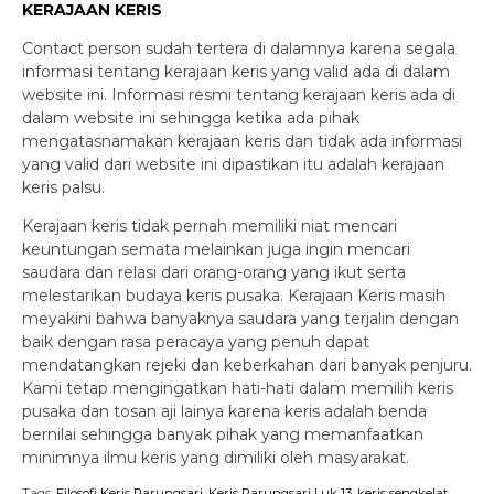
KERAJAAN KERIS
Contact person sudah tertera di dalamnya karena segala
informasi tentang kerajaan keris yang valid ada di dalam
website ini. Informasi resmi tentang kerajaan keris ada di
dalam website ini sehingga ketika ada pihak
mengatasnamakan kerajaan keris dan tidak ada informasi
yang valid dari website ini dipastikan itu adalah kerajaan
keris palsu.
Kerajaan keris tidak pernah memiliki niat mencari
keuntungan semata melainkan juga ingin mencari
saudara dan relasi dari orang-orang yang ikut serta
melestarikan budaya keris pusaka. Kerajaan Keris masih
meyakini bahwa banyaknya saudara yang terjalin dengan
baik dengan rasa peracaya yang penuh dapat
mendatangkan rejeki dan keberkahan dari banyak penjuru.
Kami tetap mengingatkan hati-hati dalam memilih keris
pusaka dan tosan aji lainya karena keris adalah benda
bernilai sehingga banyak pihak yang memanfaatkan
minimnya ilmu keris yang dimiliki oleh masyarakat.
Tags:
Filosofi Keris Parungsari
,
Keris Parungsari Luk 13
,
keris sengkelat
,